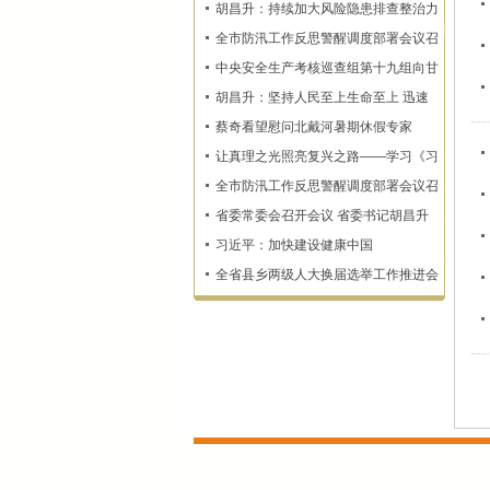
胡昌升：持续加大风险隐患排查整治力
度 确保监测预警和群众转移避险到位
全市防汛工作反思警醒调度部署会议召
开
中央安全生产考核巡查组第十九组向甘
肃省反馈明查暗访情况
胡昌升：坚持人民至上生命至上 迅速
查漏补缺固强补弱 坚决维护人民群众
蔡奇看望慰问北戴河暑期休假专家
生命财产安全
让真理之光照亮复兴之路——学习《习
近平谈治国理政》第一至五卷
全市防汛工作反思警醒调度部署会议召
开
省委常委会召开会议 省委书记胡昌升
主持
习近平：加快建设健康中国
全省县乡两级人大换届选举工作推进会
召开