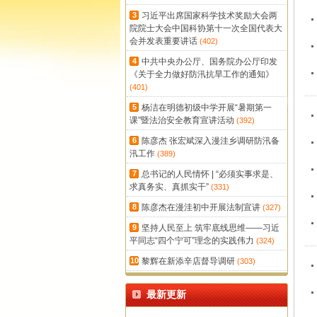
3
习近平出席国家科学技术奖励大会两
院院士大会中国科协第十一次全国代表大
会并发表重要讲话
(402)
4
中共中央办公厅、国务院办公厅印发
《关于全力做好防汛抗旱工作的通知》
(401)
5
杨洁在明德初级中学开展“暑期第一
课”暨法治安全教育宣讲活动
(392)
6
陈彦杰 张宏斌深入漫洼乡调研防汛备
汛工作
(389)
7
总书记的人民情怀 | “必须实事求是、
求真务实、真抓实干”
(331)
8
陈彦杰在漫洼初中开展法制宣讲
(327)
9
坚持人民至上 筑牢底线思维——习近
平同志“四个宁可”理念的实践伟力
(324)
10
黎辉在新添辛店督导调研
(303)
最新更新