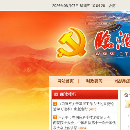
2026年08月07日 星期五 10:04:28
农历
网站首页
时政要闻
临洮动
阅读排行
1
《习近平关于基层工作方法的重要论
述学习读本》出版发行
(418)
2
习近平：在国家科学技术奖励大会、
两院院士大会、中国科协第十一次全国代
表大会上的讲话
(405)