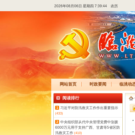
2026年08月06日 星期四 7:39:44
农历
网站首页
时政要闻
临洮动
阅读排行
1
习近平对防汛救灾工作作出重要指示
(433)
2
中央组织部从代中央管理党费中划拨
6000万元用于支持广西、甘肃等5省区防
汛救灾工作
(410)