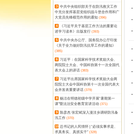
3
中共中央组织部关于在防汛救灾工作
中充分发挥基层党组织战斗堡垒作用和广
大党员先锋模范作用的通知
(396)
4
《习近平关于基层工作方法的重要论
述学习读本》出版发行
(393)
5
中共中央办公厅、国务院办公厅印发
《关于全力做好防汛抗旱工作的通知》
(385)
6
习近平：在国家科学技术奖励大会、
两院院士大会、中国科协第十一次全国代
表大会上的讲话
(383)
7
习近平出席国家科学技术奖励大会两
院院士大会中国科协第十一次全国代表大
会并发表重要讲话
(379)
8
杨洁在明德初级中学开展“暑期第一
课”暨法治安全教育宣讲活动
(371)
9
陈彦杰 张宏斌深入漫洼乡调研防汛备
汛工作
(370)
10
总书记的人民情怀 | “必须实事求是、
求真务实、真抓实干”
(328)