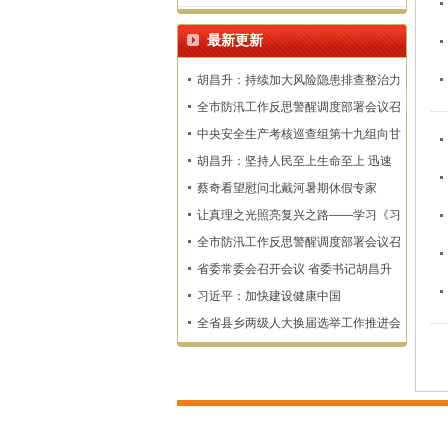
最新更新
胡昌升：持续加大风险隐患排查整治力
度 确保监测预警和群众转移避险到位
全市防汛工作反思警醒调度部署会议召
开
中央安全生产考核巡查组第十九组向甘
肃省反馈明查暗访情况
胡昌升：坚持人民至上生命至上 迅速
查漏补缺固强补弱 坚决维护人民群众
蔡奇看望慰问北戴河暑期休假专家
生命财产安全
让真理之光照亮复兴之路——学习《习
近平谈治国理政》第一至五卷
全市防汛工作反思警醒调度部署会议召
开
省委常委会召开会议 省委书记胡昌升
主持
习近平：加快建设健康中国
全省县乡两级人大换届选举工作推进会
召开