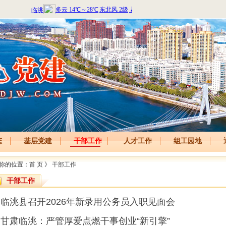
态
基层党建
干部工作
人才工作
组工园地
你的位置：
首 页
》
干部工作
干部工作
临洮县召开2026年新录用公务员入职见面会
甘肃临洮：严管厚爱点燃干事创业“新引擎”