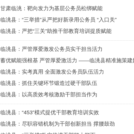
甘肃临洮：靶向发力为基层公务员松绑赋能
临洮县：“三举措”从严把好新录用公务员 “入口关”
临洮县：严把“三关”助推干部教育培训提质赋能
临洮县：严管厚爱激发公务员实干担当活力
蓄优赋能强根基 严管厚爱激活力 ——临洮县精准施策
临洮县：实考真用 全面激发公务员队伍活力
临洮县：抓住关键环节锻造过硬干部队伍
临洮县：以高质效考核激励干部担当作为
临洮县：“453”模式提优干部教育培训实效
临洮县：尽职容错机制为干部创新担当 撑腰鼓劲