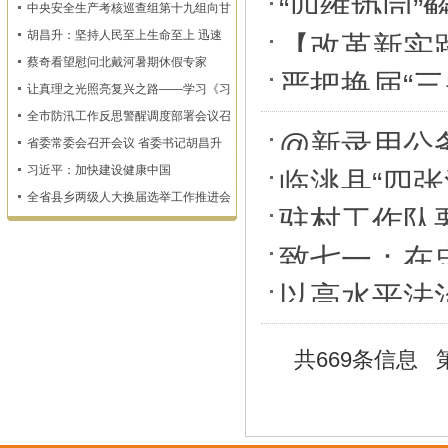
“四维协同”
开
中央安全生产考核巡查组第十九组向甘
肃省反馈明查暗访情况
条”议事机
胡昌升：坚持人民至上生命至上 迅速
【改革新实
查漏补缺固强补弱 坚决维护人民群众
蔡奇看望慰问北戴河暑期休假专家
招四清单”
生命财产安全
严把换届“三
让真理之光照亮复兴之路——学习《习
近平谈治国理政》第一至五卷
全市防汛工作反思警醒调度部署会议召
@新录用公务
开
省委常委会召开会议 省委书记胡昌升
主持
上“奋楫争先
习近平：加快建设健康中国
临洮县“四
全省县乡两级人大换届选举工作推进会
驻村工作队要
召开
致七一：在
以高水平法
共669条信息 第