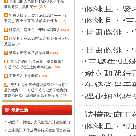
3
总书记的人民情怀 | “必须实事求是、
求真务实、真抓实干”
(348)
临洮县：紧扣
4
坚持人民至上 筑牢底线思维——习近
增效
临洮县：“三
平同志“四个宁可”理念的实践伟力
(332)
教育见实效
5
陈彦杰在漫洼初中开展法制宣讲
(330)
甘肃临洮：“
6
临洮县召开2026年新录用公务员入职
效
见面会
(310)
甘肃临洮：
7
黎辉在新添辛店督导调研
(305)
“三聚焦”
8
“老百姓的生活是家事，更是国事”——
习近平总书记在上海考察纪实
(300)
树立和践行
9
习近平在上海考察
(299)
年轻党员干
10
“努力让每个孩子都能享有公平而有质
量的教育”——习近平总书记关于教育的
强化担当作
重要论述指引基础教育高质量发展
(297)
最新更新
读懂政府工
胡昌升：持续加大风险隐患排查整治力
临洮县：“四
度 确保监测预警和群众转移避险到位
全市防汛工作反思警醒调度部署会议召