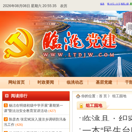
2026年08月08日 星期六 20:55:35
农历
网站首页
时政要闻
临洮动态
基层党建
干
阅读排行
你的位置：
首 页
》
组工园地
1
杨洁在明德初级中学开展“暑期第一
组工园地
课”暨法治安全教育宣讲活动
(427)
临洮县：织
2
陈彦杰 张宏斌深入漫洼乡调研防汛备
汛工作
(426)
福田
一本“民生台