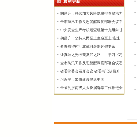
最新更新
胡昌升：持续加大风险隐患排查整治力
度 确保监测预警和群众转移避险到位
全市防汛工作反思警醒调度部署会议召
开
中央安全生产考核巡查组第十九组向甘
肃省反馈明查暗访情况
胡昌升：坚持人民至上生命至上 迅速
查漏补缺固强补弱 坚决维护人民群众
蔡奇看望慰问北戴河暑期休假专家
生命财产安全
让真理之光照亮复兴之路——学习《习
近平谈治国理政》第一至五卷
全市防汛工作反思警醒调度部署会议召
开
省委常委会召开会议 省委书记胡昌升
主持
习近平：加快建设健康中国
全省县乡两级人大换届选举工作推进会
召开