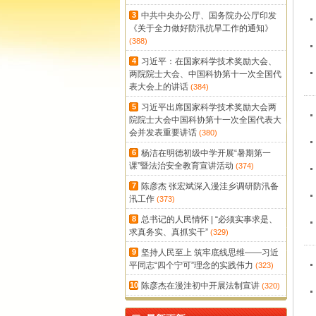
3
中共中央办公厅、国务院办公厅印发
《关于全力做好防汛抗旱工作的通知》
(388)
4
习近平：在国家科学技术奖励大会、
两院院士大会、中国科协第十一次全国代
表大会上的讲话
(384)
5
习近平出席国家科学技术奖励大会两
院院士大会中国科协第十一次全国代表大
会并发表重要讲话
(380)
6
杨洁在明德初级中学开展“暑期第一
课”暨法治安全教育宣讲活动
(374)
7
陈彦杰 张宏斌深入漫洼乡调研防汛备
汛工作
(373)
8
总书记的人民情怀 | “必须实事求是、
求真务实、真抓实干”
(329)
9
坚持人民至上 筑牢底线思维——习近
平同志“四个宁可”理念的实践伟力
(323)
10
陈彦杰在漫洼初中开展法制宣讲
(320)