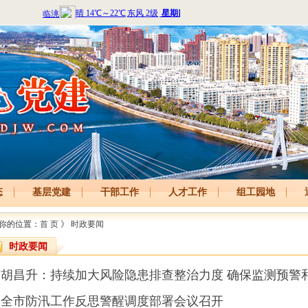
态
基层党建
干部工作
人才工作
组工园地
你的位置：
首 页
》
时政要闻
时政要闻
胡昌升：持续加大风险隐患排查整治力度 确保监测预警
全市防汛工作反思警醒调度部署会议召开