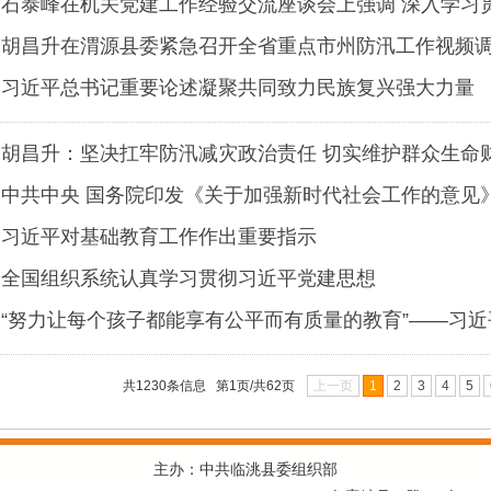
石泰峰在机关党建工作经验交流座谈会上强调 深入学习
断开创机关党建工作新局面
胡昌升在渭源县委紧急召开全省重点市州防汛工作视频
习近平总书记重要论述凝聚共同致力民族复兴强大力量
胡昌升：坚决扛牢防汛减灾政治责任 切实维护群众生命
中共中央 国务院印发《关于加强新时代社会工作的意见
习近平对基础教育工作作出重要指示
全国组织系统认真学习贯彻习近平党建思想
“努力让每个孩子都能享有公平而有质量的教育”——习
要论述指引基础教育高质量发展
共1230条信息 第1页/共62页
上一页
1
2
3
4
5
主办：中共临洮县委组织部