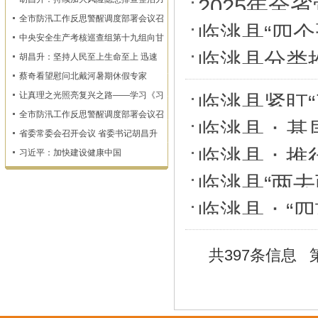
2025年
度 确保监测预警和群众转移避险到位
全市防汛工作反思警醒调度部署会议召
展播 | 点亮
临洮县“四个
开
中央安全生产考核巡查组第十九组向甘
高质量发展
肃省反馈明查暗访情况
临洮县分类
胡昌升：坚持人民至上生命至上 迅速
查漏补缺固强补弱 坚决维护人民群众
蔡奇看望慰问北戴河暑期休假专家
生命财产安全
让真理之光照亮复兴之路——学习《习
临洮县紧盯
近平谈治国理政》第一至五卷
全市防汛工作反思警醒调度部署会议召
临洮县：基
开
省委常委会召开会议 省委书记胡昌升
会治理“神经
主持
临洮县：推行
习近平：加快建设健康中国
经济高质量
临洮县“两去
临洮县：“
效
共397条信息 第