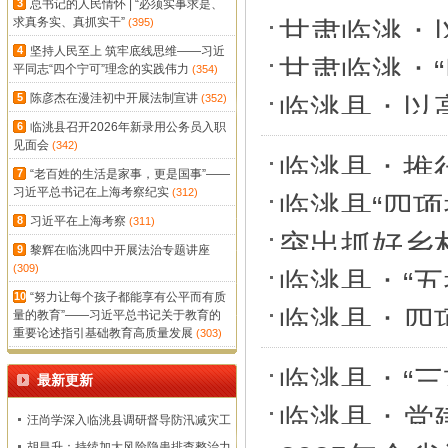
3
总书记的人民情怀 | “必须实事求是、
求真务实、真抓实干”
(395)
甘肃临洮：
4
坚持人民至上 筑牢底线思维——习近
甘肃临洮：
平同志“四个宁可”理念的实践伟力
(354)
5
陈彦杰在漫洼初中开展法制宣讲
(352)
临洮县：以
6
临洮县召开2026年新录用公务员入职
见面会
(342)
临洮县：推行
7
“老百姓的生活是家事，更是国事”——
习近平总书记在上海考察纪实
(312)
经济高质量
临洮县“四
8
习近平在上海考察
(311)
突出抓好乡
9
黎辉在临洮四中开展法治专题讲座
(309)
临洮县：“
10
“努力让每个孩子都能享有公平而有质
临洮县：四
量的教育”——习近平总书记关于教育的
重要论述指引基础教育高质量发展
(303)
临洮县：“三
最新更新
能
临洮县：党建
汪尚学深入临洮县调研督导防汛减灾工
作
胡昌升：持续加大风险隐患排查整治力