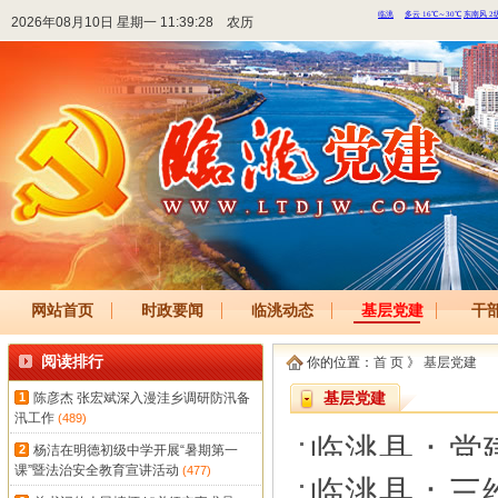
2026年08月10日 星期一 11:39:28
农历
网站首页
时政要闻
临洮动态
基层党建
干
阅读排行
你的位置：
首 页
》
基层党建
1
陈彦杰 张宏斌深入漫洼乡调研防汛备
基层党建
汛工作
(489)
临洮县：党建
2
杨洁在明德初级中学开展“暑期第一
课”暨法治安全教育宣讲活动
(477)
临洮县：三