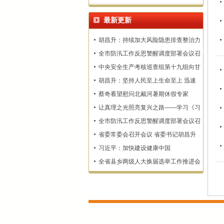
最新更新
胡昌升：持续加大风险隐患排查整治力
度 确保监测预警和群众转移避险到位
全市防汛工作反思警醒调度部署会议召
开
中央安全生产考核巡查组第十九组向甘
肃省反馈明查暗访情况
胡昌升：坚持人民至上生命至上 迅速
查漏补缺固强补弱 坚决维护人民群众
蔡奇看望慰问北戴河暑期休假专家
生命财产安全
让真理之光照亮复兴之路——学习《习
近平谈治国理政》第一至五卷
全市防汛工作反思警醒调度部署会议召
开
省委常委会召开会议 省委书记胡昌升
主持
习近平：加快建设健康中国
全省县乡两级人大换届选举工作推进会
召开