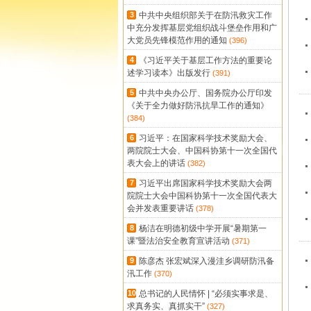
3
中共中央组织部关于在防汛救灾工作
中充分发挥基层党组织战斗堡垒作用和广
大党员先锋模范作用的通知
(396)
4
《习近平关于基层工作方法的重要论
述学习读本》出版发行
(391)
5
中共中央办公厅、国务院办公厅印发
《关于全力做好防汛抗旱工作的通知》
(384)
6
习近平：在国家科学技术奖励大会、
两院院士大会、中国科协第十一次全国代
表大会上的讲话
(382)
7
习近平出席国家科学技术奖励大会两
院院士大会中国科协第十一次全国代表大
会并发表重要讲话
(378)
8
杨洁在明德初级中学开展“暑期第一
课”暨法治安全教育宣讲活动
(371)
9
陈彦杰 张宏斌深入漫洼乡调研防汛备
汛工作
(370)
10
总书记的人民情怀 | “必须实事求是、
求真务实、真抓实干”
(327)