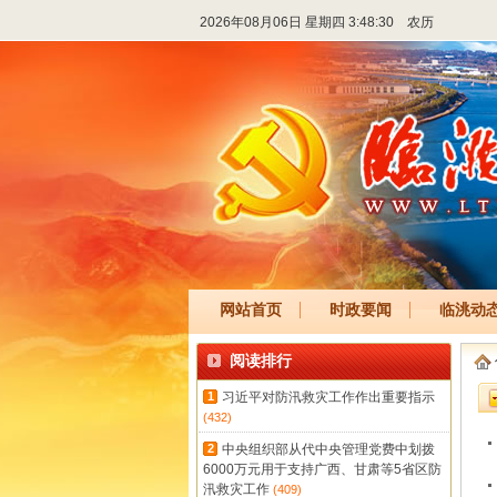
2026年08月06日 星期四 3:48:30
农历
网站首页
时政要闻
临洮动
阅读排行
1
习近平对防汛救灾工作作出重要指示
(432)
2
中央组织部从代中央管理党费中划拨
6000万元用于支持广西、甘肃等5省区防
汛救灾工作
(409)