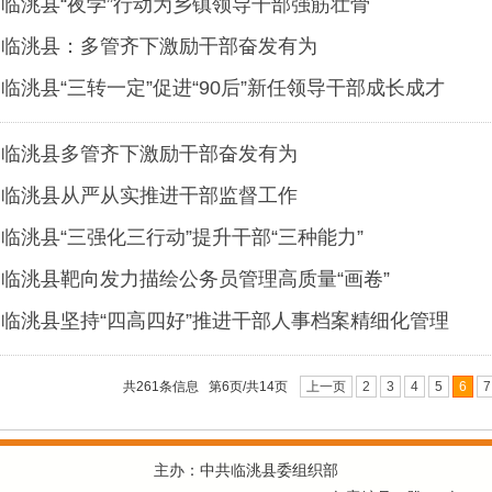
临洮县“夜学”行动为乡镇领导干部强筋壮骨
临洮县：多管齐下激励干部奋发有为
临洮县“三转一定”促进“90后”新任领导干部成长成才
临洮县多管齐下激励干部奋发有为
临洮县从严从实推进干部监督工作
临洮县“三强化三行动”提升干部“三种能力”
临洮县靶向发力描绘公务员管理高质量“画卷”
临洮县坚持“四高四好”推进干部人事档案精细化管理
共261条信息 第6页/共14页
上一页
2
3
4
5
6
7
主办：中共临洮县委组织部