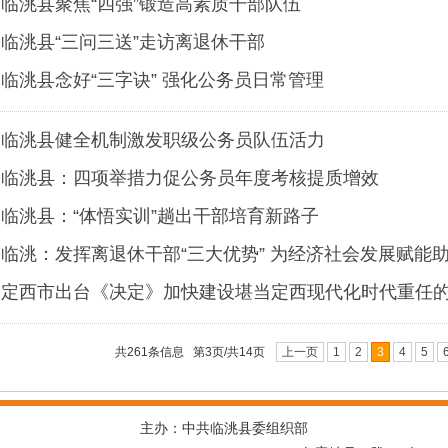
临洮县聚焦“四强”锻造高素质干部队伍
临洮县“三问三送”走访离退休干部
临洮县念好“三字诀” 强化公务员日常管理
临洮县健全机制激发职级公务员队伍活力
临洮县：四项举措力促公务员年度考核提质增效
临洮县：“体悟实训”趟出干部培育新路子
临洮：发挥离退休干部“三大优势” 为经济社会发展赋能
定西市出台《决定》加快建设堪当定西现代化时代重任
共261条信息 第3页/共14页
上一页
1
2
3
4
5
主办：中共临洮县委组织部