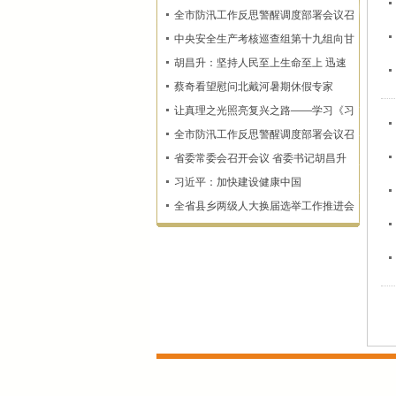
度 确保监测预警和群众转移避险到位
全市防汛工作反思警醒调度部署会议召
开
中央安全生产考核巡查组第十九组向甘
肃省反馈明查暗访情况
胡昌升：坚持人民至上生命至上 迅速
查漏补缺固强补弱 坚决维护人民群众
蔡奇看望慰问北戴河暑期休假专家
生命财产安全
让真理之光照亮复兴之路——学习《习
近平谈治国理政》第一至五卷
全市防汛工作反思警醒调度部署会议召
开
省委常委会召开会议 省委书记胡昌升
主持
习近平：加快建设健康中国
全省县乡两级人大换届选举工作推进会
召开