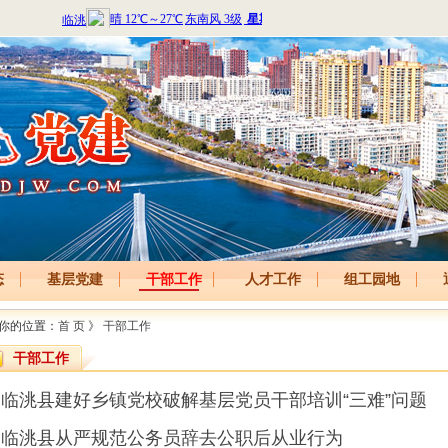
态
基层党建
干部工作
人才工作
组工园地
你的位置：
首 页
》
干部工作
干部工作
临洮县建好乡镇党校破解基层党员干部培训“三难”问题
临洮县从严规范公务员辞去公职后从业行为