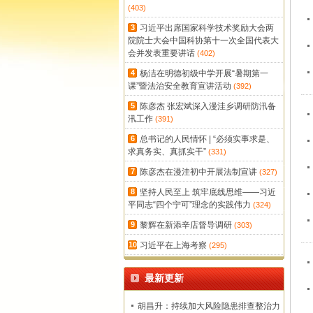
(403)
3
习近平出席国家科学技术奖励大会两
院院士大会中国科协第十一次全国代表大
会并发表重要讲话
(402)
4
杨洁在明德初级中学开展“暑期第一
课”暨法治安全教育宣讲活动
(392)
5
陈彦杰 张宏斌深入漫洼乡调研防汛备
汛工作
(391)
6
总书记的人民情怀 | “必须实事求是、
求真务实、真抓实干”
(331)
7
陈彦杰在漫洼初中开展法制宣讲
(327)
8
坚持人民至上 筑牢底线思维——习近
平同志“四个宁可”理念的实践伟力
(324)
9
黎辉在新添辛店督导调研
(303)
10
习近平在上海考察
(295)
最新更新
胡昌升：持续加大风险隐患排查整治力