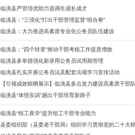
临洮县严管培优助力选调生成长成才
临洮县：“三强化”打出干部管理监督“组合拳”
临洮县：大力推进高素质专业化公务员队伍建设
临洮县：“四个转变”推动干部考核工作提质增效
临洮县多举措强化新录用公务员试用期管理
临洮县扎实开展公务员法及配套法规学习宣传活动
【引领成效晾晒展示】临洮县多点发力建设高素质干部
临洮县“体悟实训”趟出干部培育新路子
临洮县“组工夜学”提升组工干部专业能力
县委组织部（县委老干部局）组织学习贯彻党的二十大精
设”道德大讲堂活动