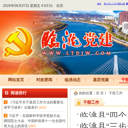
2026年08月07日 星期五 4:03:51
农历
网站首页
时政要闻
临洮动态
基层党建
干
阅读排行
你的位置：
首 页
》
干部工作
1
《习近平关于基层工作方法的重要论
干部工作
述学习读本》出版发行
(411)
临洮县“四
2
习近平：在国家科学技术奖励大会、
两院院士大会、中国科协第十一次全国代
伍
临洮县“三
表大会上的讲话
(397)