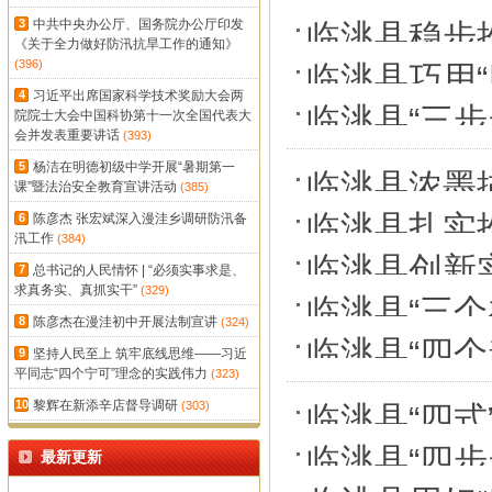
3
中共中央办公厅、国务院办公厅印发
临洮县稳步
《关于全力做好防汛抗旱工作的通知》
(396)
临洮县巧用
4
习近平出席国家科学技术奖励大会两
式
临洮县“三步
院院士大会中国科协第十一次全国代表大
会并发表重要讲话
(393)
5
杨洁在明德初级中学开展“暑期第一
临洮县浓墨描
课”暨法治安全教育宣讲活动
(385)
临洮县扎实
6
陈彦杰 张宏斌深入漫洼乡调研防汛备
汛工作
(384)
临洮县创新
7
总书记的人民情怀 | “必须实事求是、
求真务实、真抓实干”
(329)
临洮县“三
8
陈彦杰在漫洼初中开展法制宣讲
(324)
临洮县“四
9
坚持人民至上 筑牢底线思维——习近
平同志“四个宁可”理念的实践伟力
(323)
10
黎辉在新添辛店督导调研
(303)
临洮县“四式
临洮县“四
最新更新