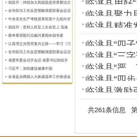
临洮县用好
胡昌升：持续加大风险隐患排查整治力
度 确保监测预警和群众转移避险到位
全市防汛工作反思警醒调度部署会议召
临洮县聚力
开
中央安全生产考核巡查组第十九组向甘
临洮县精准
肃省反馈明查暗访情况
胡昌升：坚持人民至上生命至上 迅速
查漏补缺固强补弱 坚决维护人民群众
蔡奇看望慰问北戴河暑期休假专家
生命财产安全
临洮县“四
让真理之光照亮复兴之路——学习《习
近平谈治国理政》第一至五卷
设
全市防汛工作反思警醒调度部署会议召
临洮县“三字
开
省委常委会召开会议 省委书记胡昌升
走心入心
临洮县“严
主持
习近平：加快建设健康中国
临洮县“四
全省县乡两级人大换届选举工作推进会
召开
临洮县激励
济发展
共261条信息 第