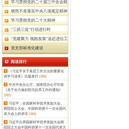
神
学习贯彻党的二十届三中全会精
神
锲而不舍落实中央八项规定精神
专题
学习贯彻党的二十大精神
“三抓三促”行动进行时
“党建聚力 领跑发展”追赶进位工
程
党支部标准化建设
阅读排行
1
《习近平关于基层工作方法的重要论
述学习读本》出版发行
(399)
2
中共中央办公厅、国务院办公厅印发
《关于全力做好防汛抗旱工作的通知》
(392)
3
习近平：在国家科学技术奖励大会、
两院院士大会、中国科协第十一次全国代
表大会上的讲话
(390)
4
习近平出席国家科学技术奖励大会两
院院士大会中国科协第十一次全国代表大