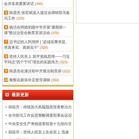
会并发表重要讲话
(385)
5
陈彦杰 张宏斌深入漫洼乡调研防汛备
汛工作
(379)
6
杨洁在明德初级中学开展“暑期第一
课”暨法治安全教育宣讲活动
(379)
7
总书记的人民情怀 | “必须实事求是、
求真务实、真抓实干”
(329)
8
坚持人民至上 筑牢底线思维——习近
平同志“四个宁可”理念的实践伟力
(323)
9
陈彦杰在漫洼初中开展法制宣讲
(322)
10
黎辉在新添辛店督导调研
(302)
最新更新
胡昌升：持续加大风险隐患排查整治力
度 确保监测预警和群众转移避险到位
全市防汛工作反思警醒调度部署会议召
开
中央安全生产考核巡查组第十九组向甘
肃省反馈明查暗访情况
胡昌升：坚持人民至上生命至上 迅速
查漏补缺固强补弱 坚决维护人民群众