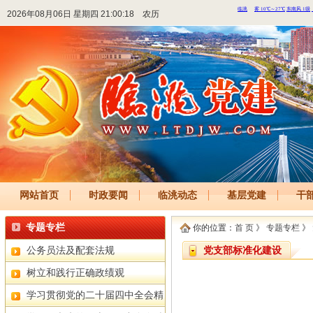
2026年08月06日 星期四 21:00:18
农历
网站首页
时政要闻
临洮动态
基层党建
干
专题专栏
你的位置：
首 页
》
专题专栏
》
公务员法及配套法规
党支部标准化建设
树立和践行正确政绩观
学习贯彻党的二十届四中全会精