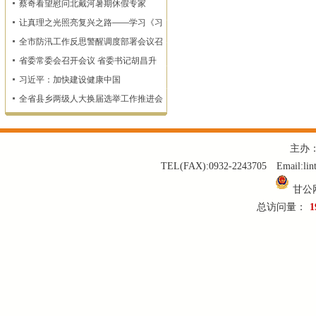
蔡奇看望慰问北戴河暑期休假专家
生命财产安全
让真理之光照亮复兴之路——学习《习
近平谈治国理政》第一至五卷
全市防汛工作反思警醒调度部署会议召
开
省委常委会召开会议 省委书记胡昌升
主持
习近平：加快建设健康中国
全省县乡两级人大换届选举工作推进会
召开
主办
TEL(FAX):0932-2243705 Email:
甘公网
总访问量：
1