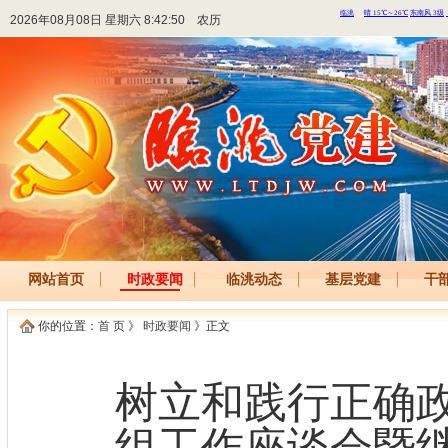
2026年08月08日 星期六 8:42:50
农历
网站首页
时政要闻
临洮动态
基层党建
干
你的位置：
首 页
》
时政要闻
》正文
树立和践行正确
组工作座谈会暨