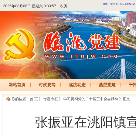
2026年08月08日 星期六 9:33:57
农历
网站首页
时政要闻
临洮动态
基层党建
干
你的位置：
首 页
》
专题专栏
》
学习贯彻党的二十届三中全会精神
》正文
张振亚在洮阳镇