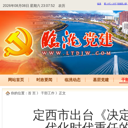
2026年08月08日 星期六 23:07:52
农历
网站首页
时政要闻
临洮动态
基层党建
干
你的位置：
首 页
》
干部工作
》正文
定西市出台《决
代化时代重任