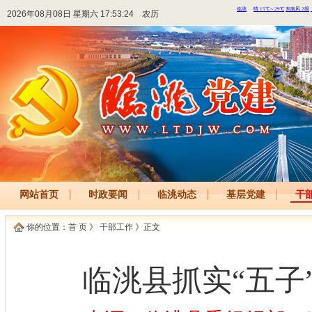
2026年08月08日 星期六 17:53:24
农历
网站首页
时政要闻
临洮动态
基层党建
干
你的位置：
首 页
》
干部工作
》正文
临洮县抓实“五子