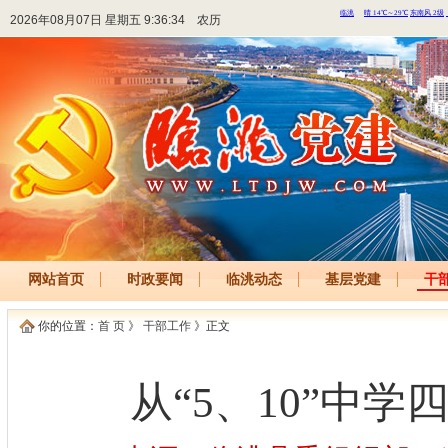
2026年08月07日 星期五 9:36:34
农历
网站首页
时政要闻
临洮动态
基层党建
干
你的位置：
首 页
》
干部工作
》正文
从“5、10”中