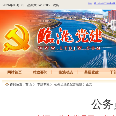
2026年08月08日 星期六 14:58:05
农历
网站首页
时政要闻
临洮动态
基层党建
干
你的位置：
首 页
》
专题专栏
》
公务员法及配套法规
》正文
公务