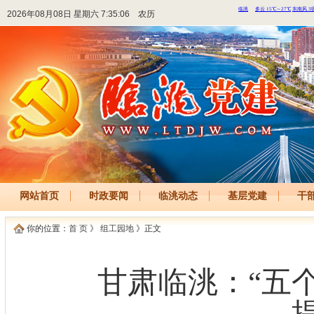
2026年08月08日 星期六 7:35:06
农历
网站首页
时政要闻
临洮动态
基层党建
干
你的位置：
首 页
》
组工园地
》正文
甘肃临洮：“五