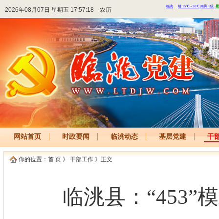
2026年08月07日 星期五 17:57:18
农历
网站首页
时政要闻
临洮动态
基层党建
干
你的位置：
首 页
》
干部工作
》正文
临洮县：“453