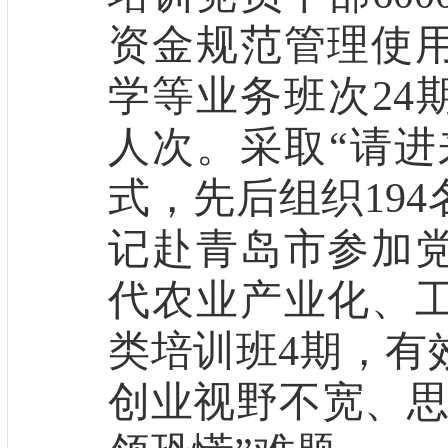
资金规范管理使
学等业务班次
24
人次
。
采取
“
请进
式，
先后组织
1
94
记赴青岛市参加
代农业产业化、
类
培训班
4
期
，有
创业视野不宽、