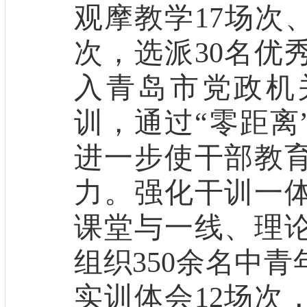
观摩教学
17
场次
次，
选派
30
名优
入
青岛市党政机
训，通过
“
零距离
进一步
使干部教
力
。
强化干训一
课堂与一线、理
组织
350
余名
中青
实训体会
12
场次