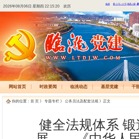
2026年08月06日 星期四 22:15:20
农历
网站首页
时政要闻
临洮动态
基层党建
干
你的位置：
首 页
》
专题专栏
》
公务员法及配套法规
》正文
健全法规体系 锻
展——《中华人