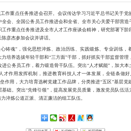
织工作重点任务推进会召开。
会议传达学习习近平总书记关于党
中全会、
全国公务员工作推进会和全省、全市关心关爱干部营造
织工作重点任务推进及全市人才工作座谈会精神，研究部署下阶
长
陈彦杰参加
会议并讲话。
凝心铸魂”，强化思想淬炼、政治历练、实践锻炼、专业训练，
大力培养选拔年轻干部和“三方面”干部，抓好抓实干部监督管
改进公务员工作，着力锻造骨干队伍。突出“人才赋能”，加大本
人才作用发挥机制，推进教育科技人才一体发展，全链条做好
堡垒作用，大力培育选树党建工作品牌，分类推进“五区”基层党
层基础。突出“先锋引领”，提高发展党员质量，激发党员队伍活
着力淬炼公道正派、清正廉洁的组工队伍。