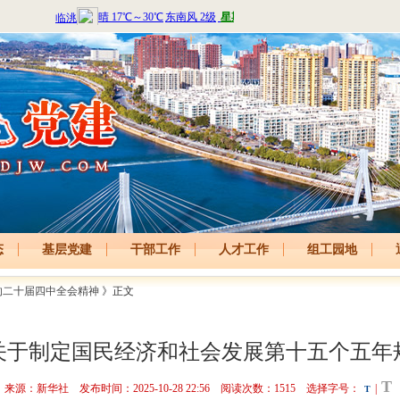
态
基层党建
干部工作
人才工作
组工园地
的二十届四中全会精神
》正文
关于制定国民经济和社会发展第十五个五年
T
来源：新华社 发布时间：2025-10-28 22:56 阅读次数：
1515
选择字号：
|
T