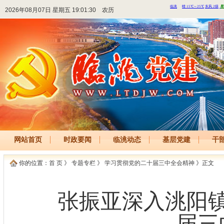
2026年08月07日 星期五 19:01:30
农历
网站首页
时政要闻
临洮动态
基层党建
干
你的位置：
首 页
》
专题专栏
》
学习贯彻党的二十届三中全会精神
》正文
张振亚深入洮阳
届三