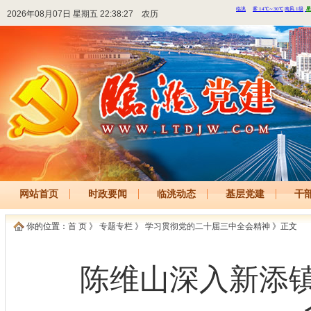
2026年08月07日 星期五 22:38:27
农历
网站首页
时政要闻
临洮动态
基层党建
干
你的位置：
首 页
》
专题专栏
》
学习贯彻党的二十届三中全会精神
》正文
陈维山深入新添